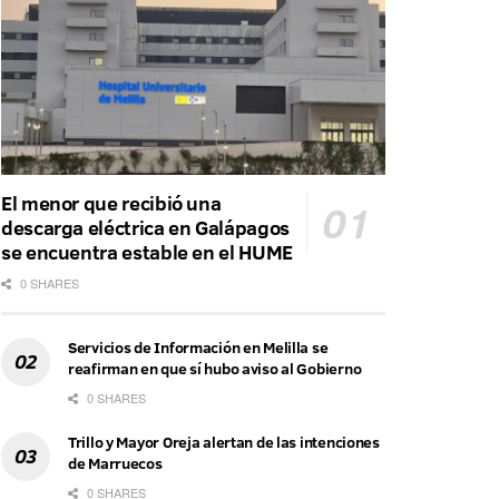
El menor que recibió una
descarga eléctrica en Galápagos
se encuentra estable en el HUME
0 SHARES
Servicios de Información en Melilla se
reafirman en que sí hubo aviso al Gobierno
0 SHARES
Trillo y Mayor Oreja alertan de las intenciones
de Marruecos
0 SHARES