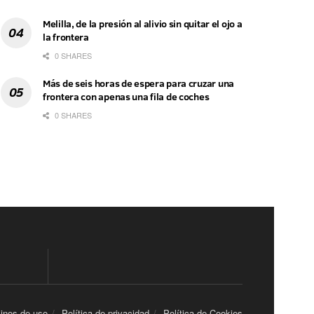
Melilla, de la presión al alivio sin quitar el ojo a
la frontera
0 SHARES
Más de seis horas de espera para cruzar una
frontera con apenas una fila de coches
0 SHARES
inos de uso
Política de privacidad
Política de Cookies