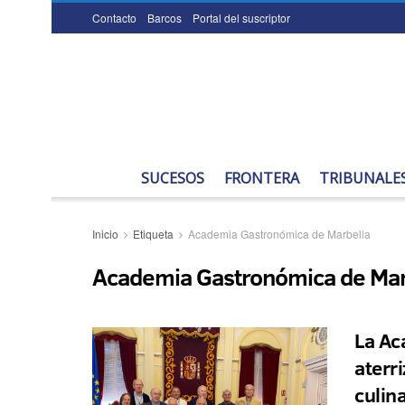
Contacto
Barcos
Portal del suscriptor
SUCESOS
FRONTERA
TRIBUNALE
Inicio
Etiqueta
Academia Gastronómica de Marbella
Academia Gastronómica de Mar
La Ac
aterr
culin