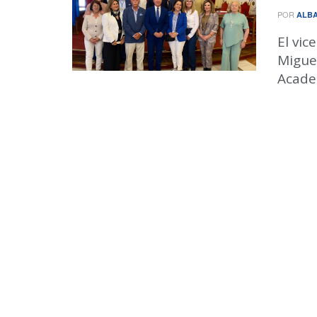
POR
ALBA
El vic
Miguel
Acade