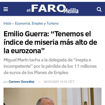
Inicio
»
Economía, Empleo y Turismo
Emilio Guerra: “Tenemos el
índice de miseria más alto de
la eurozona”
Miguel Marín tacha a la delegada de “inepta e
incompetente” por la pérdida de los 11 millones
de euros de los Planes de Empleo
por
Carmen González
28/03/2025 16:53 CET