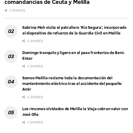
comandancias de Ceuta y Melilla
0 SHARES
Sabrina Moh visita el patrullero ‘Río Segura’, incorporado
al dispositivo de refuerzo de la Guardia Civil en Melilla
0 SHARES
Domingo tranquilo y ligero en el paso fronterizo de Beni-
Enzar
0 SHARES
Somos Melilla reclama toda la documentación del
mantenimiento eléctrico tras el accidente del pequeño
Amir
0 SHARES
Los rincones olvidados de Melilla la Vieja cobran valor con
José Oña
0 SHARES