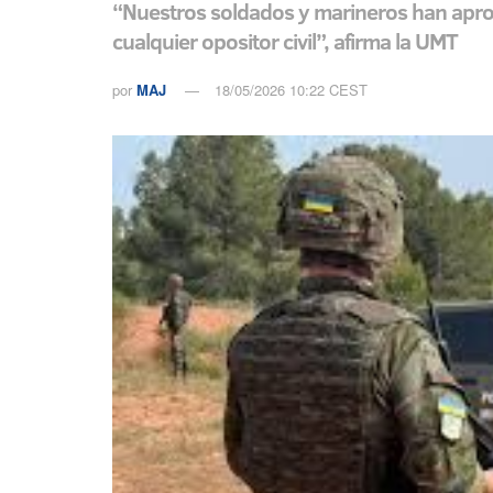
“Nuestros soldados y marineros han aprob
cualquier opositor civil”, afirma la UMT
por
MAJ
18/05/2026 10:22 CEST