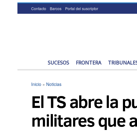
Contacto
Barcos
Portal del suscriptor
SUCESOS
FRONTERA
TRIBUNALE
Inicio
»
Noticias
El TS abre la 
militares que 