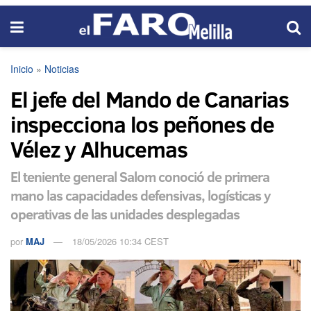
Inicio
»
Noticias
El jefe del Mando de Canarias
inspecciona los peñones de
Vélez y Alhucemas
El teniente general Salom conoció de primera
mano las capacidades defensivas, logísticas y
operativas de las unidades desplegadas
por
MAJ
18/05/2026 10:34 CEST