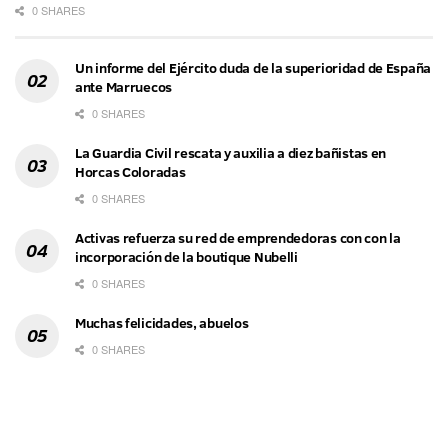
0 SHARES
Un informe del Ejército duda de la superioridad de España
ante Marruecos
0 SHARES
La Guardia Civil rescata y auxilia a diez bañistas en
Horcas Coloradas
0 SHARES
Activas refuerza su red de emprendedoras con con la
incorporación de la boutique Nubelli
0 SHARES
Muchas felicidades, abuelos
0 SHARES