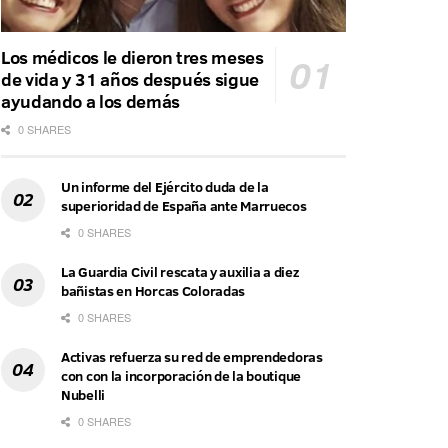
Los médicos le dieron tres meses
de vida y 31 años después sigue
ayudando a los demás
0 SHARES
Un informe del Ejército duda de la
superioridad de España ante Marruecos
0 SHARES
La Guardia Civil rescata y auxilia a diez
bañistas en Horcas Coloradas
0 SHARES
Activas refuerza su red de emprendedoras
con con la incorporación de la boutique
Nubelli
0 SHARES