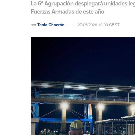
La 6ª Agrupación desplegará unidades legi
Fuerzas Armadas de este año
por
Tania Chocrón
27/05/2026 10:00 CEST