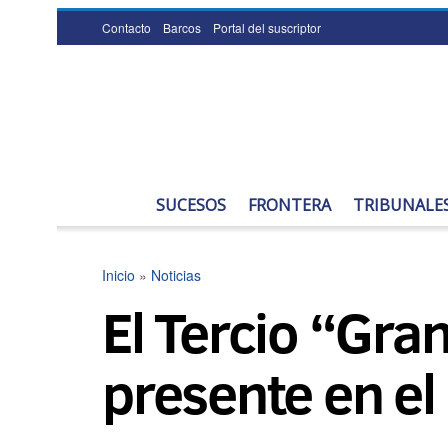
Contacto
Barcos
Portal del suscriptor
SUCESOS
FRONTERA
TRIBUNALE
Inicio
»
Noticias
El Tercio “Gra
presente en el