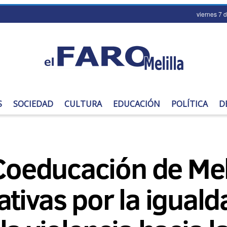
viernes 7 
S
SOCIEDAD
CULTURA
EDUCACIÓN
POLÍTICA
D
 Coeducación de Mel
tivas por la igualda