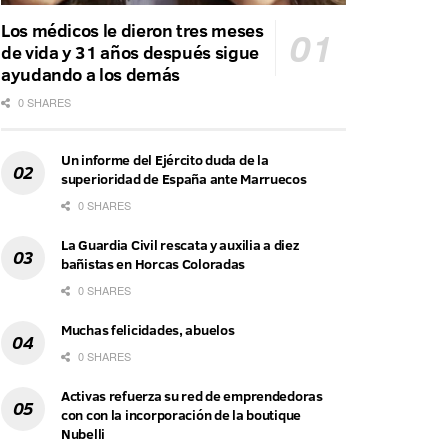
Los médicos le dieron tres meses
de vida y 31 años después sigue
ayudando a los demás
0 SHARES
Un informe del Ejército duda de la
superioridad de España ante Marruecos
0 SHARES
La Guardia Civil rescata y auxilia a diez
bañistas en Horcas Coloradas
0 SHARES
Muchas felicidades, abuelos
0 SHARES
Activas refuerza su red de emprendedoras
con con la incorporación de la boutique
Nubelli