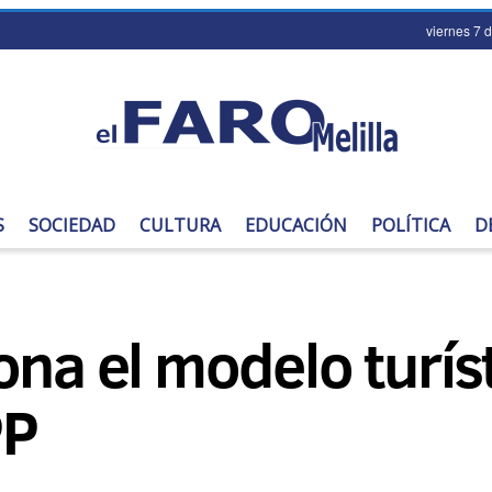
viernes 7 
S
SOCIEDAD
CULTURA
EDUCACIÓN
POLÍTICA
D
ona el modelo turíst
PP