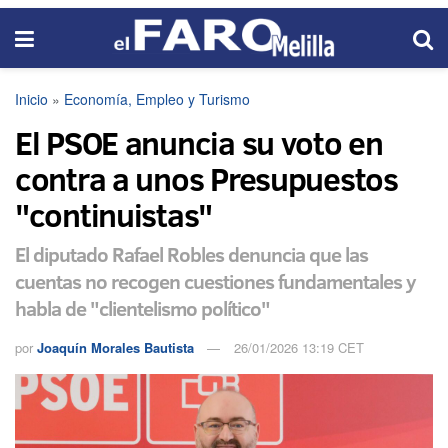
Inicio
»
Economía, Empleo y Turismo
El PSOE anuncia su voto en
contra a unos Presupuestos
"continuistas"
El diputado Rafael Robles denuncia que las
cuentas no recogen cuestiones fundamentales y
habla de "clientelismo político"
por
Joaquín Morales Bautista
26/01/2026 13:19 CET