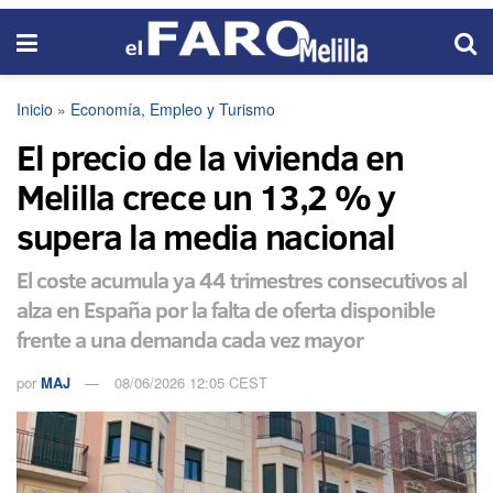
Inicio
»
Economía, Empleo y Turismo
El precio de la vivienda en
Melilla crece un 13,2 % y
supera la media nacional
El coste acumula ya 44 trimestres consecutivos al
alza en España por la falta de oferta disponible
frente a una demanda cada vez mayor
por
MAJ
08/06/2026 12:05 CEST