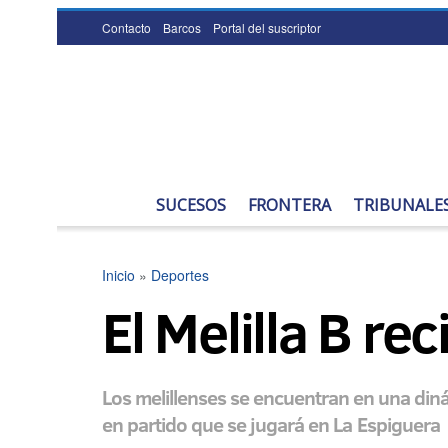
Contacto
Barcos
Portal del suscriptor
SUCESOS
FRONTERA
TRIBUNALE
Inicio
»
Deportes
El Melilla B re
Los melillenses se encuentran en una dinámi
en partido que se jugará en La Espiguera