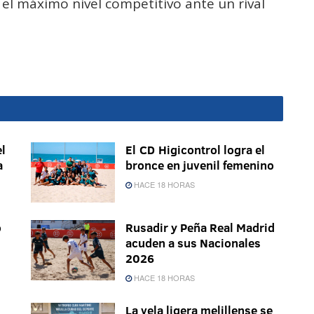
el máximo nivel competitivo ante un rival
l
El CD Higicontrol logra el
a
bronce en juvenil femenino
HACE 18 HORAS
o
Rusadir y Peña Real Madrid
acuden a sus Nacionales
2026
HACE 18 HORAS
La vela ligera melillense se