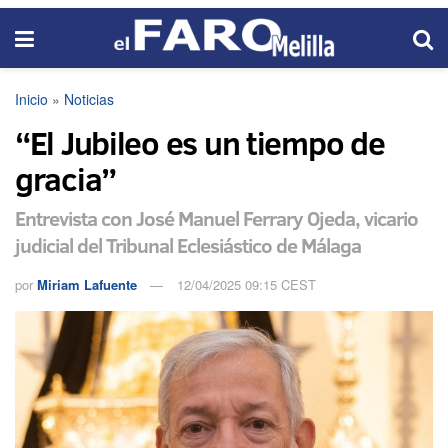
Inicio
»
Noticias
“El Jubileo es un tiempo de
gracia”
Entrevista con José Manuel Ferrary Ojeda, vicario
judicial del Tribunal Eclesiástico de Málaga
por
Miriam Lafuente
12/04/2025 09:15 CEST