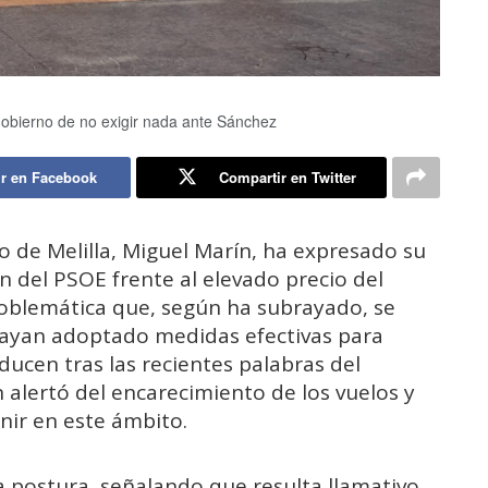
Gobierno de no exigir nada ante Sánchez
r en Facebook
Compartir en Twitter
o de Melilla, Miguel Marín, ha expresado su
ón del PSOE frente al elevado precio del
roblemática que, según ha subrayado, se
hayan adoptado medidas efectivas para
ducen tras las recientes palabras del
 alertó del encarecimiento de los vuelos y
enir en este ámbito.
 postura, señalando que resulta llamativo