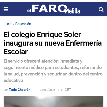
Inicio
»
Educación
El colegio Enrique Soler
inaugura su nueva Enfermería
Escolar
El servicio ofrecerá atención inmediata y
seguimiento médico para estudiantes, reforzando
la salud, prevención y seguridad dentro del centro
educativo
por
Tania Chocrón
28/01/2026 11:37 CET