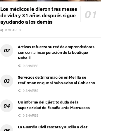
Los médicos le dieron tres meses
de vida y 31 años después sigue
ayudando a los demás
0 SHARES
Activas refuerza su red de emprendedoras
con con la incorporación de la boutique
Nubelli
0 SHARES
Servicios de Información en Melilla se
reafirman en que sí hubo aviso al Gobierno
0 SHARES
Un informe del Ejército duda de la
superioridad de España ante Marruecos
0 SHARES
La Guardia Civil rescata y auxilia a diez