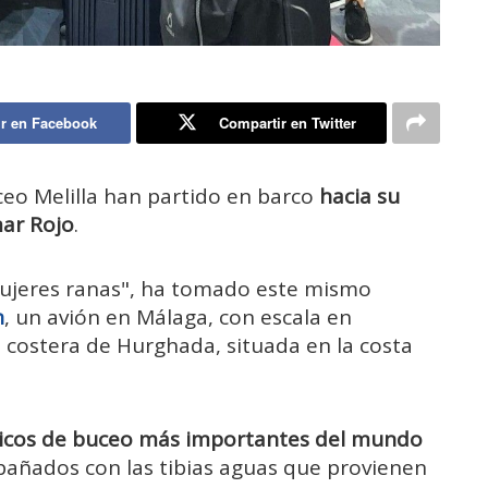
r en Facebook
Compartir en Twitter
ceo Melilla han partido en barco
hacia su
mar Rojo
.
"mujeres ranas", ha tomado este mismo
n
, un avión en Málaga, con escala en
d costera de Hurghada, situada en la costa
sticos de buceo más importantes del mundo
 bañados con las tibias aguas que provienen