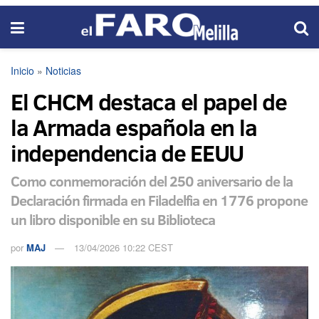
Inicio
»
Noticias
El CHCM destaca el papel de
la Armada española en la
independencia de EEUU
Como conmemoración del 250 aniversario de la
Declaración firmada en Filadelfia en 1776 propone
un libro disponible en su Biblioteca
por
MAJ
13/04/2026 10:22 CEST