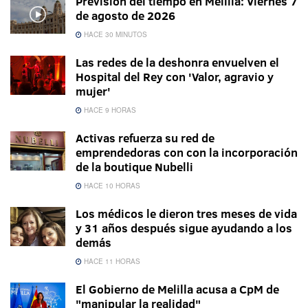
Previsión del tiempo en Melilla: Viernes 7
de agosto de 2026
HACE 30 MINUTOS
Las redes de la deshonra envuelven el
Hospital del Rey con 'Valor, agravio y
mujer'
HACE 9 HORAS
Activas refuerza su red de
emprendedoras con con la incorporación
de la boutique Nubelli
HACE 10 HORAS
Los médicos le dieron tres meses de vida
y 31 años después sigue ayudando a los
demás
HACE 11 HORAS
El Gobierno de Melilla acusa a CpM de
"manipular la realidad"