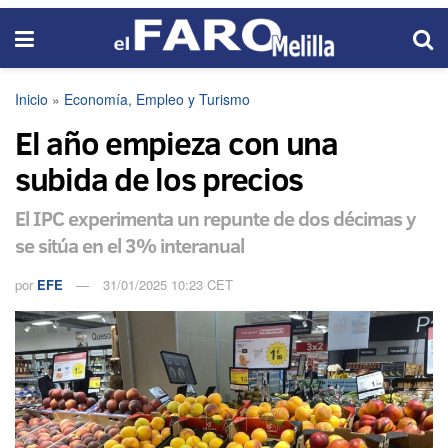
Inicio
»
Economía, Empleo y Turismo
El año empieza con una
subida de los precios
El IPC experimenta un repunte de dos décimas y
se sitúa en el 3% interanual
por
EFE
31/01/2025 10:23 CET