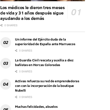
Los médicos le dieron tres meses
de vida y 31 años después sigue
ayudando a los demás
0 SHARES
Un informe del Ejército duda de la
superioridad de España ante Marruecos
0 SHARES
La Guardia Civil rescata y auxilia a diez
bañistas en Horcas Coloradas
0 SHARES
Activas refuerza su red de emprendedoras
con con la incorporación de la boutique
Nubelli
0 SHARES
Muchas felicidades, abuelos