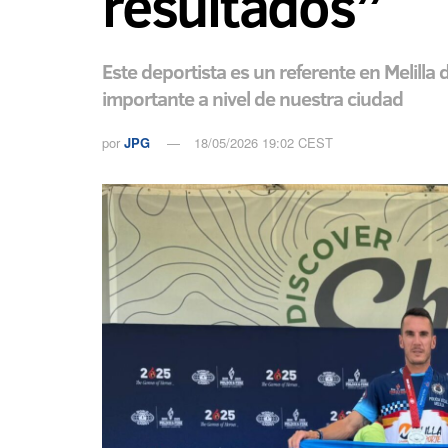
resultados”
Este deportista es un referente en Melilla
importante a nivel de nuestra ciudad
por
JPG
18/05/2026 19:02 CEST