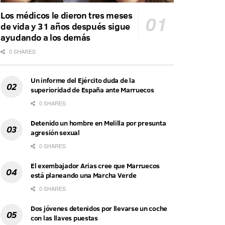
Los médicos le dieron tres meses
de vida y 31 años después sigue
ayudando a los demás
0 SHARES
Un informe del Ejército duda de la
superioridad de España ante Marruecos
0 SHARES
Detenido un hombre en Melilla por presunta
agresión sexual
0 SHARES
El exembajador Arias cree que Marruecos
está planeando una Marcha Verde
0 SHARES
Dos jóvenes detenidos por llevarse un coche
con las llaves puestas