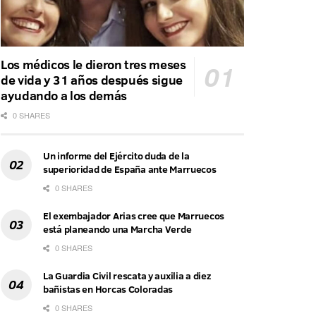
Los médicos le dieron tres meses
de vida y 31 años después sigue
ayudando a los demás
0 SHARES
Un informe del Ejército duda de la
superioridad de España ante Marruecos
0 SHARES
El exembajador Arias cree que Marruecos
está planeando una Marcha Verde
0 SHARES
La Guardia Civil rescata y auxilia a diez
bañistas en Horcas Coloradas
0 SHARES