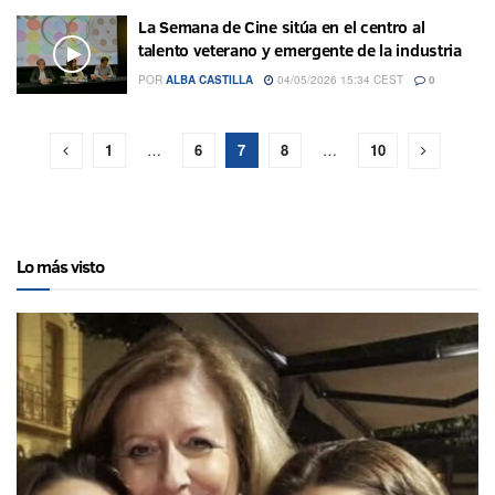
La Semana de Cine sitúa en el centro al
talento veterano y emergente de la industria
POR
ALBA CASTILLA
04/05/2026 15:34 CEST
0
1
…
6
7
8
…
10
Lo más visto