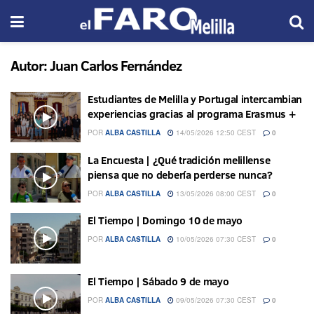
Autor:
Juan Carlos Fernández
Estudiantes de Melilla y Portugal intercambian
experiencias gracias al programa Erasmus +
POR
ALBA CASTILLA
14/05/2026 12:50 CEST
0
La Encuesta | ¿Qué tradición melillense
piensa que no debería perderse nunca?
POR
ALBA CASTILLA
13/05/2026 08:00 CEST
0
El Tiempo | Domingo 10 de mayo
POR
ALBA CASTILLA
10/05/2026 07:30 CEST
0
El Tiempo | Sábado 9 de mayo
POR
ALBA CASTILLA
09/05/2026 07:30 CEST
0