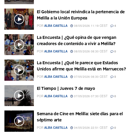
El Gobierno local reivindica la pertenencia de
Melilla a la Unión Europea
POR
ALBA CASTILLA
08/05/2026 11:19 CEST
4
La Encuesta | ¿Qué opina de que vengan
creadores de contenido a vivir a Melilla?
POR
ALBA CASTILLA
08/05/2026 08:30 CEST
0
La Encuesta | ¿Qué le parece que Estados
Unidos afirme que Melilla está en Marruecos?
POR
ALBA CASTILLA
07/05/2026 08:30 CEST
5
El Tiempo | Jueves 7 de mayo
POR
ALBA CASTILLA
07/05/2026 07:30 CEST
0
Semana de Cine en Melilla: siete días para el
séptimo arte
POR
ALBA CASTILLA
04/05/2026 22:51 CEST
0