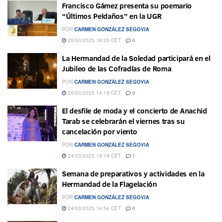
Francisco Gámez presenta su poemario
“Últimos Peldaños” en la UGR
POR
CARMEN GONZÁLEZ SEGOVIA
25/03/2025 18:35 CET
0
La Hermandad de la Soledad participará en el
Jubileo de las Cofradías de Roma
POR
CARMEN GONZÁLEZ SEGOVIA
25/03/2025 14:19 CET
0
El desfile de moda y el concierto de Anachid
Tarab se celebrarán el viernes tras su
cancelación por viento
POR
CARMEN GONZÁLEZ SEGOVIA
24/03/2025 19:14 CET
1
Semana de preparativos y actividades en la
Hermandad de la Flagelación
POR
CARMEN GONZÁLEZ SEGOVIA
24/03/2025 14:54 CET
0