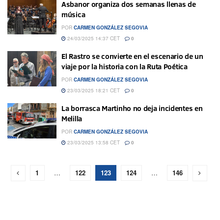
Asbanor organiza dos semanas llenas de
música
POR
CARMEN GONZÁLEZ SEGOVIA
24/03/2025 14:37 CET
0
El Rastro se convierte en el escenario de un
viaje por la historia con la Ruta Poética
POR
CARMEN GONZÁLEZ SEGOVIA
23/03/2025 18:21 CET
0
La borrasca Martinho no deja incidentes en
Melilla
POR
CARMEN GONZÁLEZ SEGOVIA
23/03/2025 13:58 CET
0
1
…
122
123
124
…
146