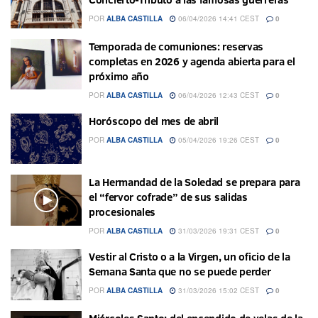
POR
ALBA CASTILLA
06/04/2026 14:41 CEST
0
Temporada de comuniones: reservas
completas en 2026 y agenda abierta para el
próximo año
POR
ALBA CASTILLA
06/04/2026 12:43 CEST
0
Horóscopo del mes de abril
POR
ALBA CASTILLA
05/04/2026 19:26 CEST
0
La Hermandad de la Soledad se prepara para
el “fervor cofrade” de sus salidas
procesionales
POR
ALBA CASTILLA
31/03/2026 19:31 CEST
0
Vestir al Cristo o a la Virgen, un oficio de la
Semana Santa que no se puede perder
POR
ALBA CASTILLA
31/03/2026 15:02 CEST
0