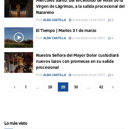
Miércoles Santo: del encendido de velas de la
Virgen de Lágrimas, a la salida procesional del
Nazareno
POR
ALBA CASTILLA
31/03/2026 14:48 CEST
0
El Tiempo | Martes 31 de marzo
POR
ALBA CASTILLA
31/03/2026 07:30 CEST
0
Nuestra Señora del Mayor Dolor custodiará
nuevos lazos con promesas en su salida
procesional
POR
ALBA CASTILLA
30/03/2026 20:23 CEST
0
1
…
28
29
30
…
42
Lo más visto