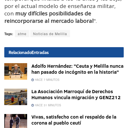
por el actual modelo de enseñanza militar,
con
muy difíciles posibilidades de
reincorporarse al mercado laboral
".
Tags:
atme
Noticias de Melilla
Relacionado
Entradas
Adolfo Hernández: "Ceuta y Melilla nunca
han pasado de incógnito en la historia"
HACE 7 MINUTOS
La Asociación Marroquí de Derechos
Humanos vincula migración y GENZ212
HACE 31 MINUTOS
Vivas, satisfecho con el respaldo de la
corona al pueblo ceutí