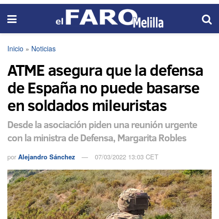
Inicio
»
Noticias
ATME asegura que la defensa
de España no puede basarse
en soldados mileuristas
Desde la asociación piden una reunión urgente
con la ministra de Defensa, Margarita Robles
por
Alejandro Sánchez
07/03/2022 13:03 CET