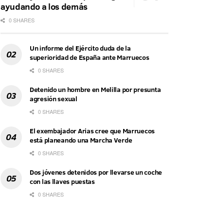
ayudando a los demás
0 SHARES
Un informe del Ejército duda de la
superioridad de España ante Marruecos
0 SHARES
Detenido un hombre en Melilla por presunta
agresión sexual
0 SHARES
El exembajador Arias cree que Marruecos
está planeando una Marcha Verde
0 SHARES
Dos jóvenes detenidos por llevarse un coche
con las llaves puestas
0 SHARES