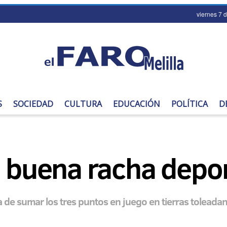
viernes 7 
S
SOCIEDAD
CULTURA
EDUCACIÓN
POLÍTICA
D
a buena racha depor
a de sumar los tres puntos en juego en tierras toleada