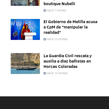
boutique Nubelli
HACE 7 HORAS
El Gobierno de Melilla acusa
a CpM de "manipular la
realidad"
HACE 10 HORAS
La Guardia Civil rescata y
auxilia a diez bañistas en
z
Horcas Coloradas
HACE 12 HORAS