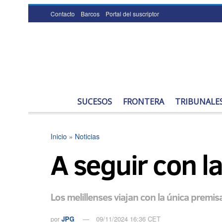
Contacto
Barcos
Portal del suscriptor
SUCESOS
FRONTERA
TRIBUNALE
Inicio
»
Noticias
A seguir con l
Los melillenses viajan con la única premis
por
JPG
09/11/2024 16:36 CET