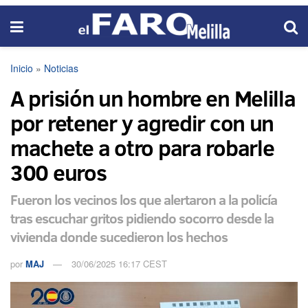
Inicio
»
Noticias
A prisión un hombre en Melilla
por retener y agredir con un
machete a otro para robarle
300 euros
Fueron los vecinos los que alertaron a la policía
tras escuchar gritos pidiendo socorro desde la
vivienda donde sucedieron los hechos
por
MAJ
30/06/2025 16:17 CEST