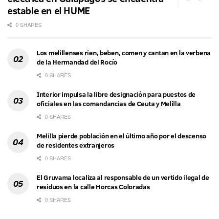
estable en el HUME
0 SHARES
Los melillenses ríen, beben, comen y cantan en la verbena
de la Hermandad del Rocío
0 SHARES
Interior impulsa la libre designación para puestos de
oficiales en las comandancias de Ceuta y Melilla
0 SHARES
Melilla pierde población en el último año por el descenso
de residentes extranjeros
0 SHARES
El Gruvama localiza al responsable de un vertido ilegal de
residuos en la calle Horcas Coloradas
0 SHARES