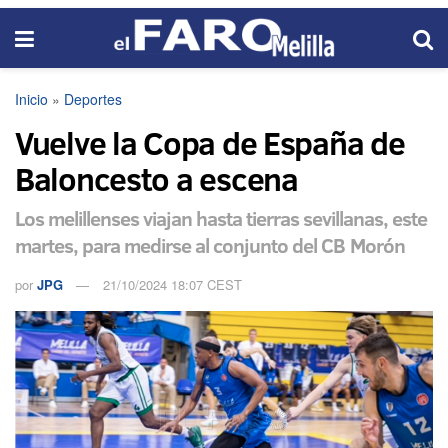
Inicio
»
Deportes
Vuelve la Copa de España de
Baloncesto a escena
Los melillenses viajan hasta tierras sevillanas, este
martes, para medirse al conjunto del CB Morón
por
JPG
21/10/2024 18:07 CEST