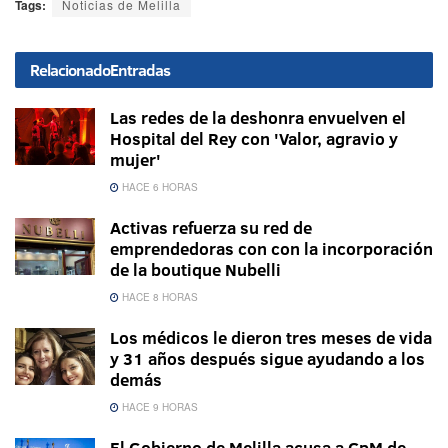
Tags:
Noticias de Melilla
Relacionado
Entradas
Las redes de la deshonra envuelven el
Hospital del Rey con 'Valor, agravio y
mujer'
HACE 6 HORAS
Activas refuerza su red de
emprendedoras con con la incorporación
de la boutique Nubelli
HACE 8 HORAS
Los médicos le dieron tres meses de vida
y 31 años después sigue ayudando a los
demás
HACE 9 HORAS
El Gobierno de Melilla acusa a CpM de