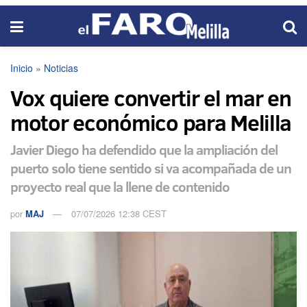
Inicio
»
Noticias
Vox quiere convertir el mar en
motor económico para Melilla
Javier Diego ha defendido que la ampliación del
puerto solo tiene sentido si va acompañada de un
proyecto real que la llene de contenido
por
MAJ
07/07/2026 12:38 CEST