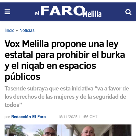
Inicio
»
Noticias
Vox Melilla propone una ley
estatal para prohibir el burka
y el niqab en espacios
públicos
Tasende subraya que esta iniciativa “va a favor de
los derechos de las mujeres y de la seguridad de
todos”
por
Redacción El Faro
18/11/2025 11:56 CET