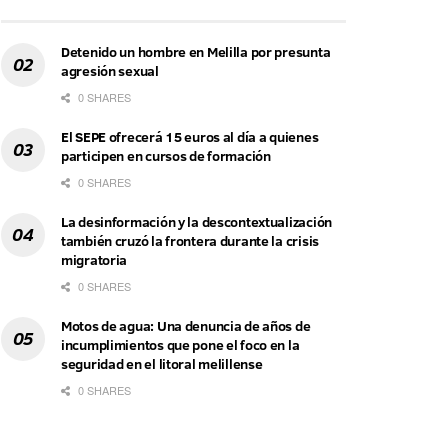
Detenido un hombre en Melilla por presunta
agresión sexual
0 SHARES
El SEPE ofrecerá 15 euros al día a quienes
participen en cursos de formación
0 SHARES
La desinformación y la descontextualización
también cruzó la frontera durante la crisis
migratoria
0 SHARES
Motos de agua: Una denuncia de años de
incumplimientos que pone el foco en la
seguridad en el litoral melillense
0 SHARES