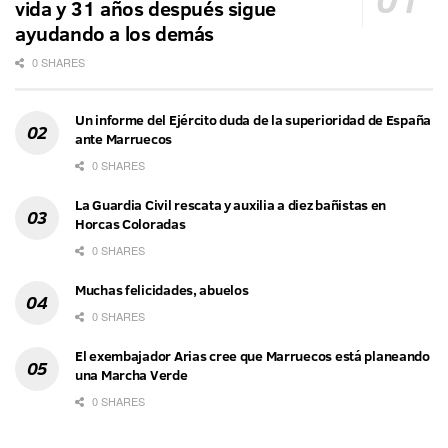
vida y 31 años después sigue
ayudando a los demás
0 SHARES
Un informe del Ejército duda de la superioridad de España
ante Marruecos
0 SHARES
La Guardia Civil rescata y auxilia a diez bañistas en
Horcas Coloradas
0 SHARES
Muchas felicidades, abuelos
0 SHARES
El exembajador Arias cree que Marruecos está planeando
una Marcha Verde
0 SHARES