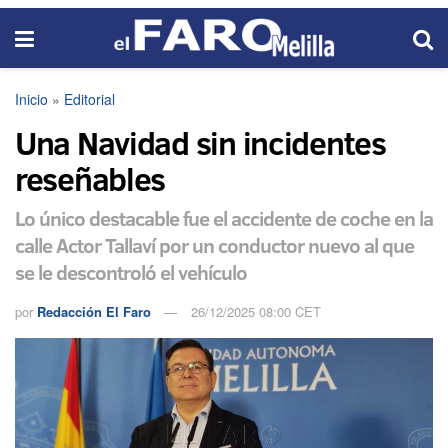
Inicio
»
Editorial
Una Navidad sin incidentes
reseñables
Lo único destacable fue el accidente de coche en la
calle Actor Tallaví por un conductor nuevo al que
se le descontroló el vehículo
por
Redacción El Faro
26/12/2025 08:00 CET