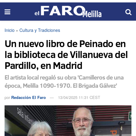
Inicio
»
Cultura y Tradiciones
Un nuevo libro de Peinado en
la biblioteca de Villanueva del
Pardillo, en Madrid
El artista local regaló su obra 'Camilleros de una
época, Melilla 1090-1970. El Brigada Gálvez'
por
Redacción El Faro
13/04/2025 11:31 CEST