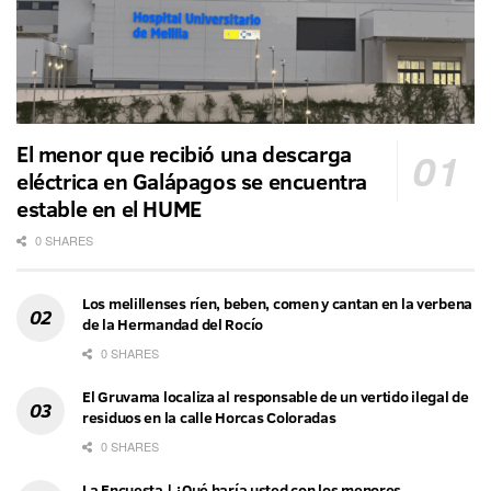
El menor que recibió una descarga
eléctrica en Galápagos se encuentra
estable en el HUME
0 SHARES
Los melillenses ríen, beben, comen y cantan en la verbena
de la Hermandad del Rocío
0 SHARES
El Gruvama localiza al responsable de un vertido ilegal de
residuos en la calle Horcas Coloradas
0 SHARES
La Encuesta | ¿Qué haría usted con los menores