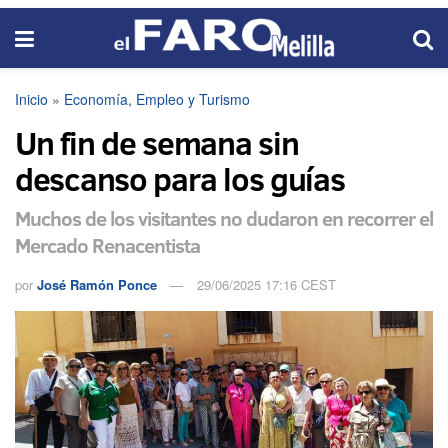
Inicio
»
Economía, Empleo y Turismo
Un fin de semana sin
descanso para los guías
Muchos de los visitantes no dudaron en recorrer el
Mercado Renacentista
por
José Ramón Ponce
29/06/2025 17:16 CEST