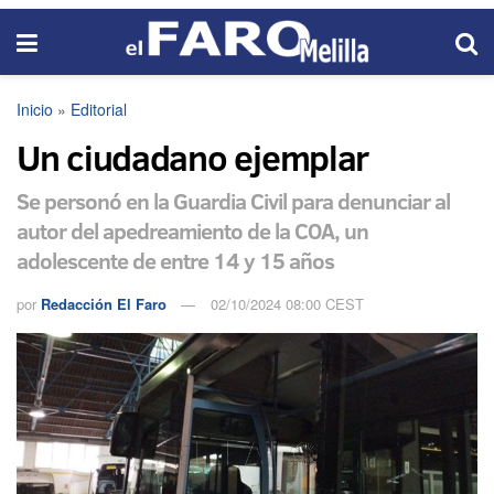
Inicio
»
Editorial
Un ciudadano ejemplar
Se personó en la Guardia Civil para denunciar al
autor del apedreamiento de la COA, un
adolescente de entre 14 y 15 años
por
Redacción El Faro
02/10/2024 08:00 CEST