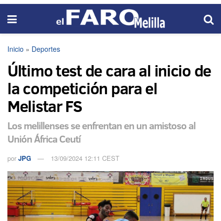
Inicio
»
Deportes
Último test de cara al inicio de
la competición para el
Melistar FS
Los melillenses se enfrentan en un amistoso al
Unión África Ceutí
por
JPG
13/09/2024 12:11 CEST