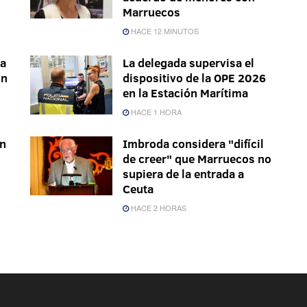
Marruecos
HACE 12 MINUTOS
ra
La delegada supervisa el
on
dispositivo de la OPE 2026
en la Estación Marítima
HACE 1 HORA
en
Imbroda considera "difícil
de creer" que Marruecos no
supiera de la entrada a
Ceuta
HACE 2 HORAS