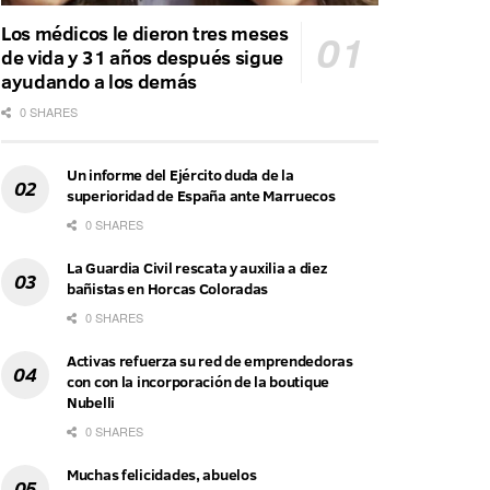
Los médicos le dieron tres meses
de vida y 31 años después sigue
ayudando a los demás
0 SHARES
Un informe del Ejército duda de la
superioridad de España ante Marruecos
0 SHARES
La Guardia Civil rescata y auxilia a diez
bañistas en Horcas Coloradas
0 SHARES
Activas refuerza su red de emprendedoras
con con la incorporación de la boutique
Nubelli
0 SHARES
Muchas felicidades, abuelos