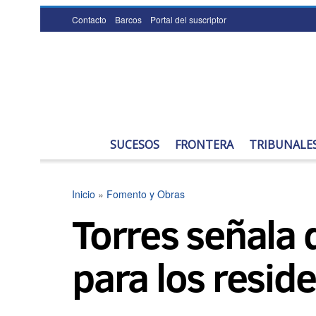
Contacto
Barcos
Portal del suscriptor
SUCESOS
FRONTERA
TRIBUNALE
Inicio
»
Fomento y Obras
Torres señala 
para los reside