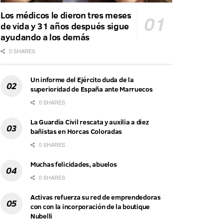
Los médicos le dieron tres meses
de vida y 31 años después sigue
ayudando a los demás
0 SHARES
Un informe del Ejército duda de la
superioridad de España ante Marruecos
0 SHARES
La Guardia Civil rescata y auxilia a diez
bañistas en Horcas Coloradas
0 SHARES
Muchas felicidades, abuelos
0 SHARES
Activas refuerza su red de emprendedoras
con con la incorporación de la boutique
Nubelli