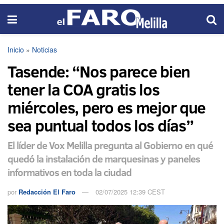
Inicio
»
Noticias
Tasende: “Nos parece bien
tener la COA gratis los
miércoles, pero es mejor que
sea puntual todos los días”
El líder de Vox Melilla pregunta al Gobierno en qué
quedó la instalación de marquesinas y paneles
informativos en toda la ciudad
por
Redacción El Faro
02/07/2025 12:39 CEST