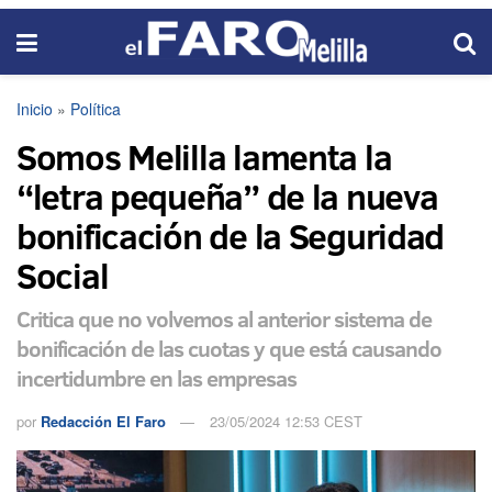
Inicio
»
Política
Somos Melilla lamenta la
“letra pequeña” de la nueva
bonificación de la Seguridad
Social
Critica que no volvemos al anterior sistema de
bonificación de las cuotas y que está causando
incertidumbre en las empresas
por
Redacción El Faro
23/05/2024 12:53 CEST