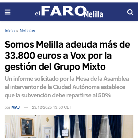
Inicio
»
Noticias
Somos Melilla adeuda más de
33.800 euros a Vox por la
gestión del Grupo Mixto
Un informe solicitado por la Mesa de la Asamblea
al interventor de la Ciudad Autónoma establece
que la subvención debe repartirse al 50%
por
MAJ
23/12/2025 13:50 CET