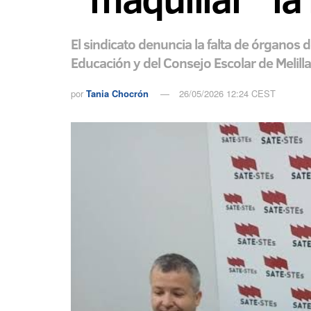
El sindicato denuncia la falta de órganos 
Educación y del Consejo Escolar de Melilla
por
Tania Chocrón
26/05/2026 12:24 CEST