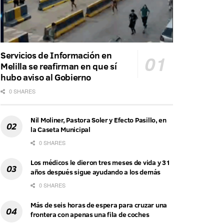
Servicios de Información en
Melilla se reafirman en que sí
hubo aviso al Gobierno
0 SHARES
Nil Moliner, Pastora Soler y Efecto Pasillo, en
la Caseta Municipal
0 SHARES
Los médicos le dieron tres meses de vida y 31
años después sigue ayudando a los demás
0 SHARES
Más de seis horas de espera para cruzar una
frontera con apenas una fila de coches