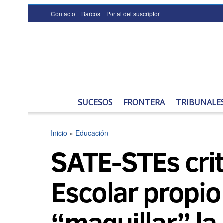
Contacto
Barcos
Portal del suscriptor
SUCESOS
FRONTERA
TRIBUNALE
Inicio
»
Educación
SATE-STEs crit
Escolar propio 
“maquillar” la