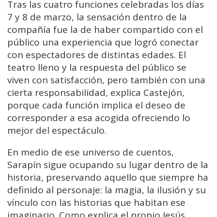
Tras
las
cuatro
funciones
celebradas los días
7 y 8 de marzo
,
la
sensación
dentro
de
la
compañía
fue
la
de
haber
compartido
con
el
público
una
experiencia
que
logró
conectar
con
espectadores
de
distintas
edades.
El
teatro
lleno
y
la
respuesta
del
público
se
viven
con
satisfacción,
pero
también
con
una
cierta
responsabilidad,
explica
Castejón,
porque
cada
función
implica
el
deseo
de
corresponder
a
esa
acogida
ofreciendo
lo
mejor
del
espectáculo.
En
medio
de
ese
universo
de
cuentos,
Sarapín
sigue
ocupando
su
lugar
dentro
de
la
historia
,
preservando
aquello
que
siempre
ha
definido
al
personaje:
la
magia,
la
ilusión
y
su
vínculo
con
las
historias
que
habitan
ese
imaginario.
Como
explica
el
propio
Jesús