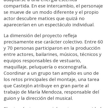
compartida.
En
ese
intercambio,
el
personaje
se
mueve
de
un
modo
diferente
y
el
propio
actor
descubre
matices
que
quizá
no
aparecerían
en
un
espectáculo
individual.
La
dimensión
del
proyecto
refleja
precisamente
ese
carácter
colectivo.
Entre
60
y
70
personas
participaron
en
la
producción
entre
actores,
bailarines,
músicos,
técnicos
y
equipos
responsables
de
vestuario,
maquillaje,
peluquería
o
escenografía.
Coordinar
a
un
grupo
tan
amplio
es
uno
de
los
retos
principales
del
montaje,
una
tarea
que
Castejón
atribuye
en
gran
parte
al
trabajo
de
María
Mendoza
,
responsable
del
guion
y
la
dirección
del
musical.