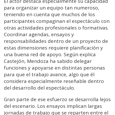
El
actor
destaca
especialmente
su
capacidad
para
organizar
un
equipo
tan
numeroso,
teniendo
en
cuenta
que
muchos
de
los
participantes
compaginan
el
espectáculo
con
otras
actividades
profesionales
o
formativas.
Coordinar
agendas,
ensayos
y
responsabilidades
dentro
de
un
proyecto
de
estas
dimensiones
requiere
planificación
y
una
buena
red
de
apoyo.
Según
explica
Castejón,
Mendoza
ha
sabido
delegar
funciones
y
apoyarse
en
distintas
personas
para
que
el
trabajo
avance,
algo
que
él
considera
especialmente
reseñable
dentro
del
desarrollo
del
espectáculo.
Gran
parte
de
ese
esfuerzo
se
desarrolla
lejos
del
escenario.
Los
ensayos
implican
largas
jornadas
de
trabajo
que
se
reparten
entre
el