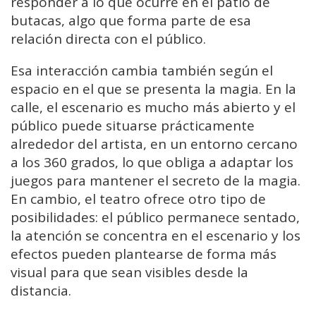
responder
a
lo
que
ocurre
en
el
patio
de
butacas,
algo
que
forma
parte
de
esa
relación
directa
con
el
público.
Esa
interacción
cambia
también
según
el
espacio
en
el
que
se
presenta
la
magia.
En
la
calle,
el
escenario
es
mucho
más
abierto
y
el
público
puede
situarse
prácticamente
alrededor
del
artista,
en
un
entorno
cercano
a
los
360
grados
,
lo
que
obliga
a
adaptar
los
juegos
para
mantener
el
secreto
de
la
magia.
En
cambio,
el
teatro
ofrece
otro
tipo
de
posibilidades:
el
público
permanece
sentado,
la
atención
se
concentra
en
el
escenario
y
los
efectos
pueden
plantearse
de
forma
más
visual
para
que
sean
visibles
desde
la
distancia.