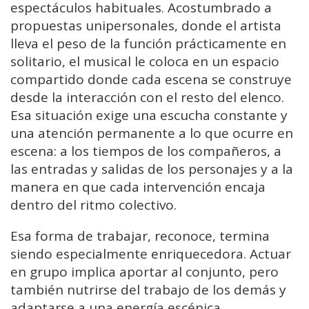
espectáculos habituales.
Acostumbrado
a
propuestas
unipersonales,
donde
el
artista
lleva
el
peso
de
la
función
prácticamente
en
solitario,
el
musical
le
coloca
en
un
espacio
compartido
donde
cada
escena
se
construye
desde
la
interacción
con
el
resto
del
elenco.
Esa
situación
exige
una
escucha
constante
y
una
atención
permanente
a
lo
que
ocurre
en
escena:
a
los
tiempos
de
los
compañeros,
a
las
entradas
y
salidas
de
los
personajes
y
a
la
manera
en
que
cada
intervención
encaja
dentro
del
ritmo
colectivo.
Esa
forma
de
trabajar,
reconoce,
termina
siendo
especialmente
enriquecedora.
Actuar
en
grupo
implica
aportar
al
conjunto,
pero
también
nutrirse
del
trabajo
de
los
demás
y
adaptarse
a
una
energía
escénica