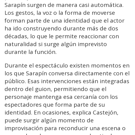
Sarapín
surgen
de
manera
casi
automática.
Los
gestos,
la
voz
o
la
forma
de
moverse
forman
parte
de
una
identidad
que
el
actor
ha
ido
construyendo
durante
más
de
dos
décadas,
lo
que
le
permite
reaccionar
con
naturalidad
si
surge
algún
imprevisto
durante
la
función.
Durante
el
espectáculo
existen
momentos
en
los
que
Sarapín
conversa
directamente
con
el
público. E
sas
intervenciones
están
integradas
dentro
del
guion, permitiendo que
el
personaje
mantenga
esa
cercanía
con
los
espectadores
que
forma
parte
de
su
identidad.
En
ocasiones,
explica
Castejón,
puede
surgir
algún
momento
de
improvisación
para
reconducir
una
escena
o