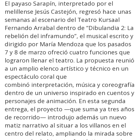
El
payaso
Sarapín
,
interpretado
por
el
melillense
Jesús
Castejón
,
regresó
hace
unas
semanas
al
escenario
del
Teatro
Kursaal
Fernando
Arrabal
dentro
de
“
Dibulandia
2:
La
rebelión
del
inframundo”
,
el
musical
escrito
y
dirigido
por
María
Mendoza
que
los
pasados
7
y
8
de
marzo
ofreció
cuatro
funciones
que
lograron
llenar
el
teatro.
La
propuesta
reunió
a
un
amplio
elenco
artístico
y
técnico
en
un
espectáculo
coral
que
combinó
interpretación,
música
y
coreografía
dentro
de
un
universo
inspirado
en
cuentos
y
personajes
de
animación. En e
sta
segunda
entrega,
el
proyecto —
que
suma
ya
tres
años
de
recorrido
—
introdujo
además
un
nuevo
matiz
narrativo
al
situar
a
los
villanos
en
el
centro
del
relato
,
ampliando
la
mirada
sobre