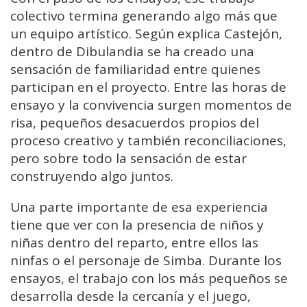
colectivo
termina
generando
algo
más
que
un
equipo
artístico.
Según
explica
Castejón,
dentro
de
Dibulandia
se
ha
creado
una
sensación
de
familiaridad
entre
quienes
participan
en
el
proyecto.
Entre
las
horas
de
ensayo
y
la
convivencia
surgen
momentos
de
risa,
pequeños
desacuerdos
propios
del
proceso
creativo
y
también
reconciliaciones,
pero
sobre
todo
la
sensación
de
estar
construyendo
algo
juntos.
Una
parte
importante
de
esa
experiencia
tiene
que
ver
con
la
presencia
de
niños
y
niñas
dentro
del
reparto
,
entre
ellos
las
ninfas
o
el
personaje
de
Simba.
Durante
los
ensayos,
el
trabajo
con
los
más
pequeños
se
desarrolla
desde
la
cercanía
y
el
juego,