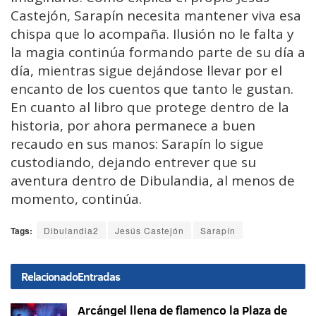
Castejón,
Sarapín
necesita
mantener
viva
esa
chispa
que
lo
acompaña
.
Ilusión
no
le
falta
y
la
magia
continúa
formando
parte
de
su
día
a
día,
mientras
sigue
dejándose
llevar
por
el
encanto
de
los
cuentos
que
tanto
le
gustan.
E
n
cuanto
al
libro
que
protege
dentro
de
la
historia,
por
ahora
permanece
a
buen
recaudo
en
sus
manos:
Sarapín
lo
sigue
custodiando,
dejando
entrever
que
su
aventura
dentro
de
Dibulandia,
al
menos
de
momento,
continúa.
Tags:
Dibulandia2
Jesús Castejón
Sarapín
Relacionado
Entradas
Arcángel llena de flamenco la Plaza de