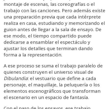
montaje
de
escenas,
las
coreografías
o
el
trabajo
con
las
canciones.
Pero
además
existe
una
preparación
previa
que
cada
intérprete
realiza
en
casa,
estudiando
y
memorizando
el
guion
antes
de
llegar
a
la
sala
de
ensayo.
De
ese
modo,
el
tiempo
compartido
puede
dedicarse
a
ensamblar
el
espectáculo
y
ajustar
los
detalles
que
terminan
dando
forma
a
la
representación.
A
ese
proceso
se
suma
el
trabajo
paralelo
de
quienes
construyen
el
universo
visual
de
Dibulandia
:
el
vestuario
que
define
a
cada
personaje,
el
maquillaje,
la
peluquería
o
los
elementos
escenográficos
que
transforman
el
escenario
en
un
espacio
de
fantasía.
Con
el
paso
de
los
ensayos,
ese
trabajo