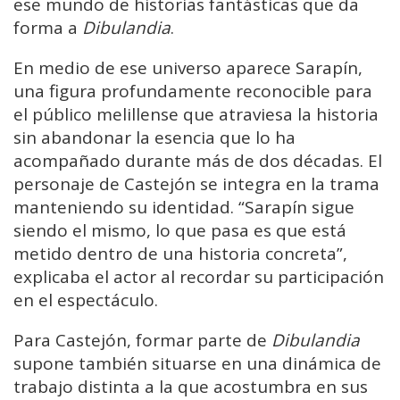
ese
mundo
de
historias
fantásticas
que
da
forma
a
Dibulandia
.
En
medio
de
ese
universo
aparece
Sarapín,
una
figura
profundamente
reconocible
para
el
público
melillense
que
atraviesa
la
historia
sin
abandonar
la
esencia
que
lo
ha
acompañado
durante
más
de
dos
décadas.
El
personaje
de Castejón
se
integra
en
la
trama
manteniendo
su
identidad. “
Sarapín
sigue
siendo
el
mismo,
lo
que
pasa
es
que
está
metido
dentro
de
una
historia
concreta”,
explicaba
el
actor
al
recordar
su
participación
en
el
espectáculo.
Para
Castejón,
formar
parte
de
Dibulandia
supone
también
situarse
en
una
dinámica
de
trabajo
distinta
a
la
que
acostumbra
en
sus