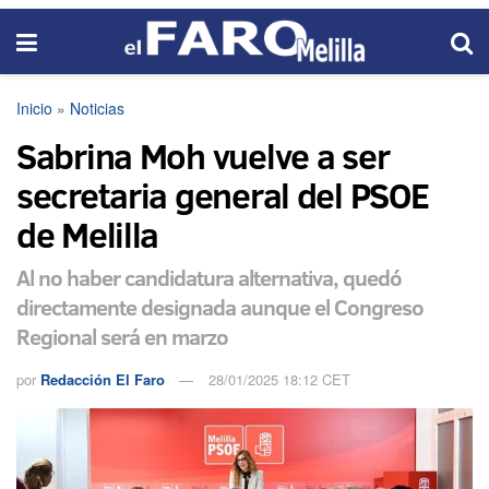
Inicio
»
Noticias
Sabrina Moh vuelve a ser
secretaria general del PSOE
de Melilla
Al no haber candidatura alternativa, quedó
directamente designada aunque el Congreso
Regional será en marzo
por
Redacción El Faro
28/01/2025 18:12 CET