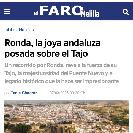
Inicio
»
Noticias
Ronda, la joya andaluza
posada sobre el Tajo
Un recorrido por Ronda, revela la fuerza de su
Tajo, la majestuosidad del Puente Nuevo y el
legado histórico que la hace ser impresionante
por
Tania Chocrón
07/03/2026 09:30 CET