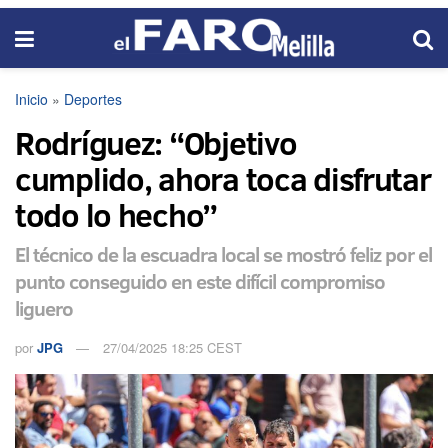
Inicio
»
Deportes
Rodríguez: “Objetivo
cumplido, ahora toca disfrutar
todo lo hecho”
El técnico de la escuadra local se mostró feliz por el
punto conseguido en este difícil compromiso
liguero
por
JPG
27/04/2025 18:25 CEST