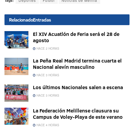
Tags:
Deportes
Fútbol
Noticias de Melilla
Relacionado
Entradas
El XIV Acuatlón de Feria será el 28 de
agosto
HACE 2 HORAS
La Peña Real Madrid termina cuarta el
Nacional alevín masculino
HACE 3 HORAS
Los últimos Nacionales salen a escena
HACE 3 HORAS
La Federación Melillense clausura su
Campus de Voley-Playa de este verano
HACE 4 HORAS