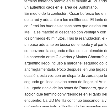
terminó teniendo premio en el minuto 40, cuando
un auténtico caos en el área del Antoniano.
En medio de la confusión, Óscar Lorenzo fue el m
de la red y adelantar a los melillenses. El tanto 
confirmó las buenas sensaciones que estaba tran
Melilla se marchó al descanso con ventaja y con 
los primeros 45 minutos. Tras la reanudación, e
un paso adelante en busca del empate y el partid
comenzaron la segunda mitad con la intención de
La conexión entre Claverías y Matías Chavarría g
argentino llegó incluso a marcar el segundo gol 
antirreglamentaria. Poco después, en una jugada
ocasión, esta vez con un disparo de zurda que t
segundo gol local estaba cerca de llegar, el Ant
La jugada nació de las botas de Panadero, que ac
acción que terminó convirtiéndose en el tanto del
encuentro. La UD Melilla continuó buscando la vi
defensivo muy bajo, dificultando los espacios par