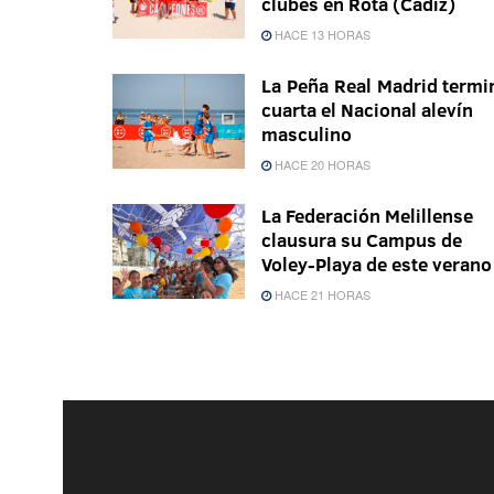
clubes en Rota (Cádiz)
HACE 13 HORAS
La Peña Real Madrid termi
cuarta el Nacional alevín
masculino
HACE 20 HORAS
La Federación Melillense
clausura su Campus de
Voley-Playa de este verano
HACE 21 HORAS