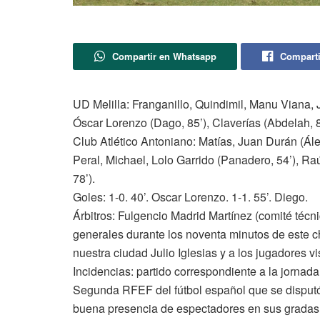
Compartir en Whatsapp
Comparti
UD Melilla: Franganillo, Quindimil, Manu Viana, Ju
Óscar Lorenzo (Dago, 85’), Claverías (Abdelah, 
Club Atlético Antoniano: Matías, Juan Durán (Ále
Peral, Michael, Lolo Garrido (Panadero, 54’), Raú
78’).
Goles: 1-0. 40’. Oscar Lorenzo. 1-1. 55’. Diego.
Árbitros: Fulgencio Madrid Martínez (comité téc
generales durante los noventa minutos de este 
nuestra ciudad Julio Iglesias y a los jugadores v
Incidencias: partido correspondiente a la jornada
Segunda RFEF del fútbol español que se disputó
buena presencia de espectadores en sus gradas. E