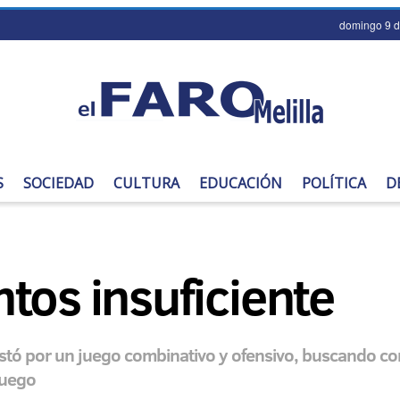
domingo 9 d
S
SOCIEDAD
CULTURA
EDUCACIÓN
POLÍTICA
D
tos insuficiente
ostó por un juego combinativo y ofensivo, buscando con
juego