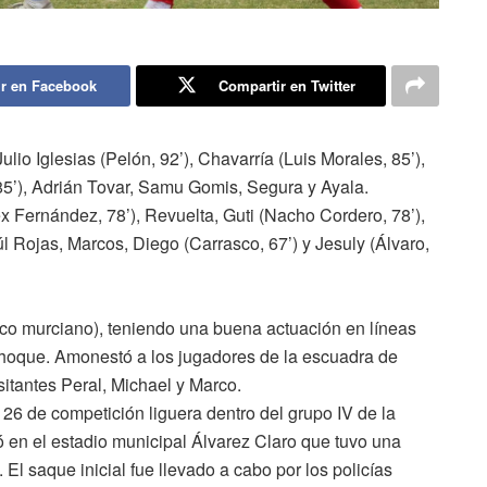
r en Facebook
Compartir en Twitter
lio Iglesias (Pelón, 92’), Chavarría (Luis Morales, 85’),
85’), Adrián Tovar, Samu Gomis, Segura y Ayala.
x Fernández, 78’), Revuelta, Guti (Nacho Cordero, 78’),
l Rojas, Marcos, Diego (Carrasco, 67’) y Jesuly (Álvaro,
nico murciano), teniendo una buena actuación en líneas
choque. Amonestó a los jugadores de la escuadra de
isitantes Peral, Michael y Marco.
 26 de competición liguera dentro del grupo IV de la
 en el estadio municipal Álvarez Claro que tuvo una
l saque inicial fue llevado a cabo por los policías