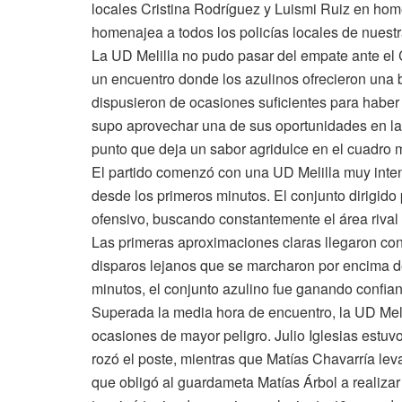
locales Cristina Rodríguez y Luismi Ruiz en hom
homenajea a todos los policías locales de nuestr
La UD Melilla no pudo pasar del empate ante el 
un encuentro donde los azulinos ofrecieron una 
dispusieron de ocasiones suficientes para haber l
supo aprovechar una de sus oportunidades en la 
punto que deja un sabor agridulce en el cuadro m
El partido comenzó con una UD Melilla muy inten
desde los primeros minutos. El conjunto dirigido
ofensivo, buscando constantemente el área rival
Las primeras aproximaciones claras llegaron con
disparos lejanos que se marcharon por encima de
minutos, el conjunto azulino fue ganando confia
Superada la media hora de encuentro, la UD Mel
ocasiones de mayor peligro. Julio Iglesias estuv
rozó el poste, mientras que Matías Chavarría lev
que obligó al guardameta Matías Árbol a realizar 