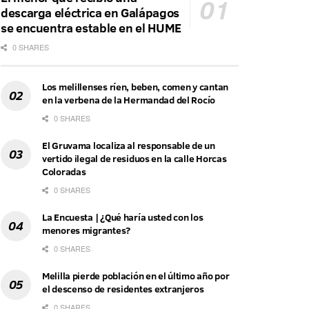
descarga eléctrica en Galápagos
se encuentra estable en el HUME
0 SHARES
Los melillenses ríen, beben, comen y cantan
en la verbena de la Hermandad del Rocío
0 SHARES
El Gruvama localiza al responsable de un
vertido ilegal de residuos en la calle Horcas
Coloradas
0 SHARES
La Encuesta | ¿Qué haría usted con los
menores migrantes?
0 SHARES
Melilla pierde población en el último año por
el descenso de residentes extranjeros
0 SHARES