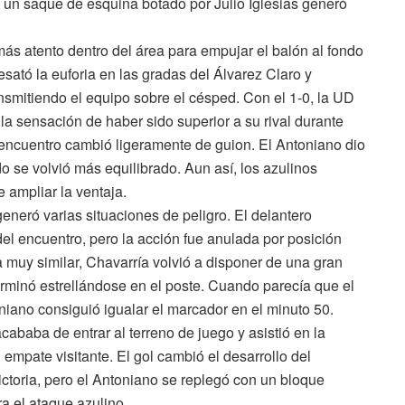
 un saque de esquina botado por Julio Iglesias generó
ás atento dentro del área para empujar el balón al fondo
desató la euforia en las gradas del Álvarez Claro y
smitiendo el equipo sobre el césped. Con el 1-0, la UD
la sensación de haber sido superior a su rival durante
l encuentro cambió ligeramente de guion. El Antoniano dio
o se volvió más equilibrado. Aun así, los azulinos
 ampliar la ventaja.
eneró varias situaciones de peligro. El delantero
del encuentro, pero la acción fue anulada por posición
 muy similar, Chavarría volvió a disponer de una gran
erminó estrellándose en el poste. Cuando parecía que el
oniano consiguió igualar el marcador en el minuto 50.
ababa de entrar al terreno de juego y asistió en la
 empate visitante. El gol cambió el desarrollo del
ctoria, pero el Antoniano se replegó con un bloque
a el ataque azulino.