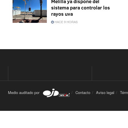
Melilla ya dispone del
sistema para controlar los
rayos uva
HACE 9 HORAS
Medio auditado por
Contacto
Aviso legal
Térm