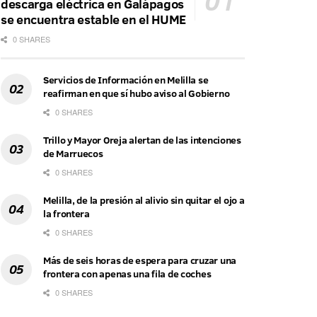
descarga eléctrica en Galápagos
se encuentra estable en el HUME
0 SHARES
Servicios de Información en Melilla se
reafirman en que sí hubo aviso al Gobierno
0 SHARES
Trillo y Mayor Oreja alertan de las intenciones
de Marruecos
0 SHARES
Melilla, de la presión al alivio sin quitar el ojo a
la frontera
0 SHARES
Más de seis horas de espera para cruzar una
frontera con apenas una fila de coches
0 SHARES