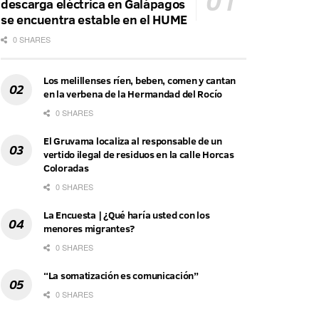
descarga eléctrica en Galápagos
se encuentra estable en el HUME
0 SHARES
Los melillenses ríen, beben, comen y cantan
en la verbena de la Hermandad del Rocío
0 SHARES
El Gruvama localiza al responsable de un
vertido ilegal de residuos en la calle Horcas
Coloradas
0 SHARES
La Encuesta | ¿Qué haría usted con los
menores migrantes?
0 SHARES
“La somatización es comunicación”
0 SHARES