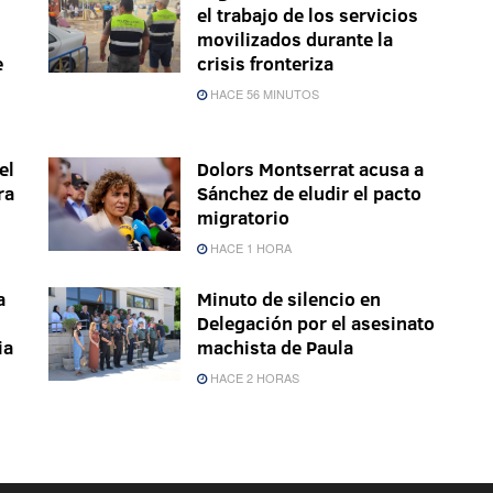
el trabajo de los servicios
movilizados durante la
e
crisis fronteriza
HACE 56 MINUTOS
el
Dolors Montserrat acusa a
ra
Sánchez de eludir el pacto
migratorio
HACE 1 HORA
a
Minuto de silencio en
Delegación por el asesinato
ia
machista de Paula
HACE 2 HORAS